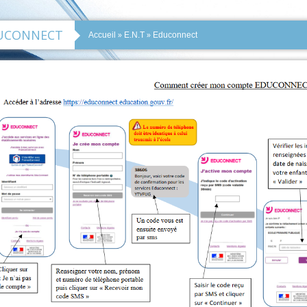
UCONNECT
»
»
Accueil
E.N.T
Educonnect