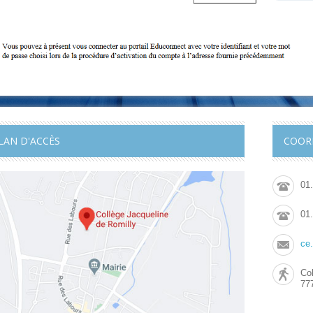
LAN D'ACCÈS
COOR
01
01
ce
Col
77